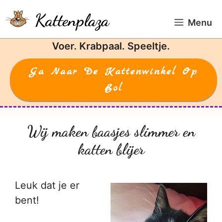
Ga
Kattenplaza
naar
Menu
de
Voer. Krabpaal. Speeltje.
inhoud
Ga Naar De Kattenwinkel Op
Bol
Wij maken baasjes slimmer en
katten blijer
Leuk dat je er
bent!